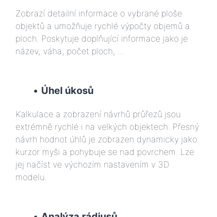
Zobrazí detailní informace o vybrané ploše
objektů a umožňuje rychlé výpočty objemů a
ploch. Poskytuje doplňující informace jako je
název, váha, počet ploch, …
•
Úhel úkosů
Kalkulace a zobrazení návrhů průřezů jsou
extrémně rychlé i na velkých objektech. Přesný
návrh hodnot úhlů je zobrazen dynamicky jako
kurzor myši a pohybuje se nad povrchem. Lze
jej načíst ve výchozím nastavením v 3D
modelu.
•
Analýza rádiusů