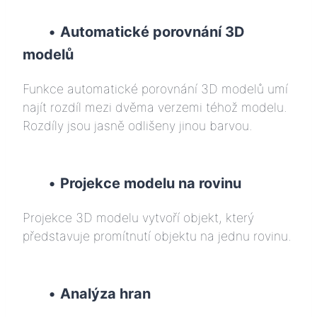
•
Automatické porovnání 3D
modelů
Funkce automatické porovnání 3D modelů umí
najít rozdíl mezi dvěma verzemi téhož modelu.
Rozdíly jsou jasně odlišeny jinou barvou.
•
Projekce modelu na rovinu
Projekce 3D modelu vytvoří objekt, který
představuje promítnutí objektu na jednu rovinu.
•
Analýza hran